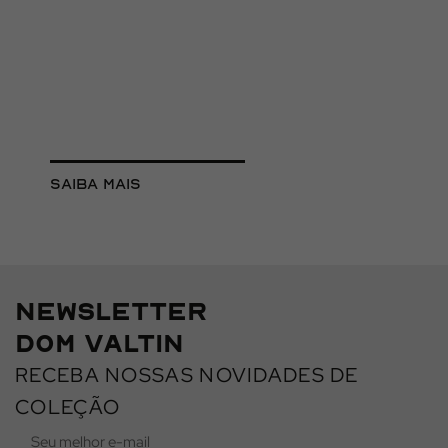
Significa e Por Que é a Dom
Valtin
São Paulo tem alfaiates para todos os gostos do ateliê
de bairro que existe há [...]
saiba mais
NEWSLETTER
DOM VALTIN
RECEBA NOSSAS NOVIDADES DE
COLEÇÃO