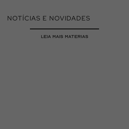
NOTÍCIAS E NOVIDADES
leia mais materias
Uniformes Corporativos Sob
Medida, Por Que Isso é
Investimento, Não Custo