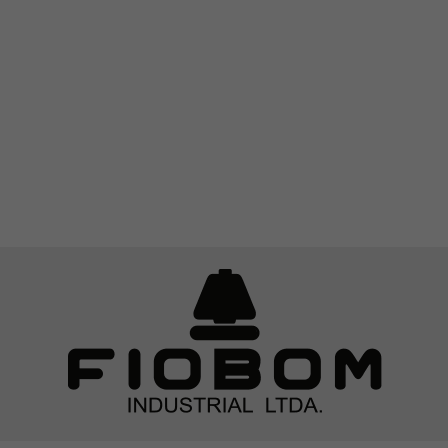
+
19
+
10,000
ANOS DE TRADIÇÃO
CLIENTES ATENDIDOS
+
3,000
+
4
NOIVOS ATENDIDOS
LOJAS EM SÃO PAULO