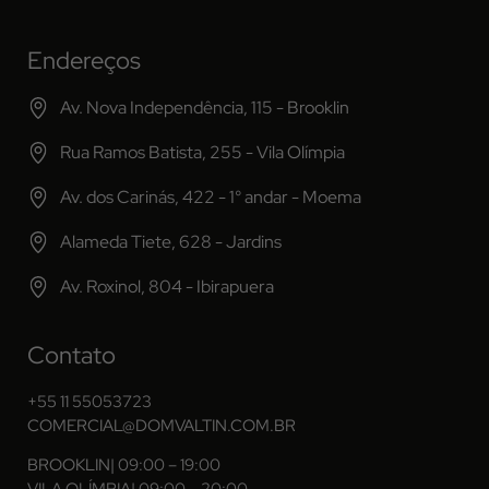
Endereços
Av. Nova Independência, 115 - Brooklin
Rua Ramos Batista, 255 - Vila Olímpia
Av. dos Carinás, 422 - 1° andar - Moema
Alameda Tiete, 628 - Jardins
Av. Roxinol, 804 - Ibirapuera
Contato
+55 11 55053723
COMERCIAL@DOMVALTIN.COM.BR
BROOKLIN
| 09:00 – 19:00
VILA OLÍMPIA
| 09:00 – 20:00