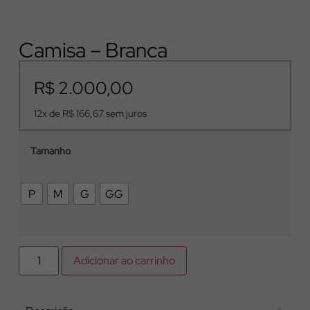
Camisa – Branca
R$
2.000,00
12x de
R$
166,67
sem juros
Tamanho
P
M
G
GG
Adicionar ao carrinho