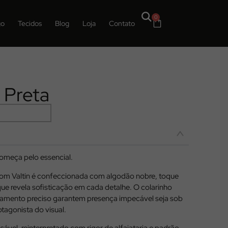
0
go
Tecidos
Blog
Loja
Contato
 Preta
omeça pelo essencial.
Dom Valtin é confeccionada com algodão nobre, toque
 que revela sofisticação em cada detalhe. O colarinho
bamento preciso garantem presença impecável seja sob
tagonista do visual.