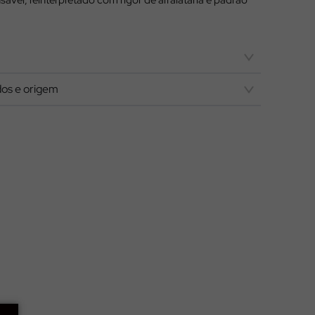
ável, reinterpretado com rigor de alfaiataria e padrão
os e origem