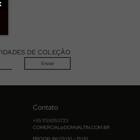
IDADES DE COLEÇÃO
Enviar
Contato
+55 11 55053723
COMERCIAL@DOMVALTIN.COM.BR
BROOKLIN
| 09:00 – 19:00