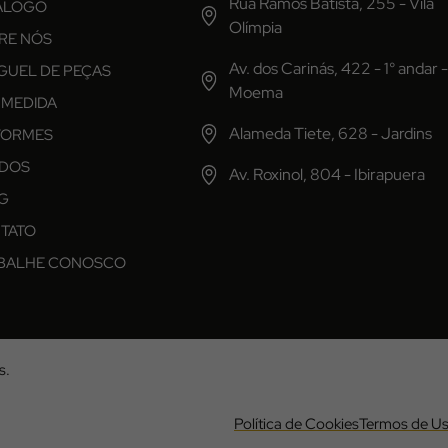
Rua Ramos Batista, 255 - Vila
ÁLOGO
Olímpia
RE NÓS
Av. dos Carinás, 422 - 1° andar -
GUEL DE PEÇAS
Moema
 MEDIDA
Alameda Tiete, 628 - Jardins
FORMES
IDOS
Av. Roxinol, 804 - Ibirapuera
G
TATO
BALHE CONOSCO
s.
Política de Cookies
Termos de U