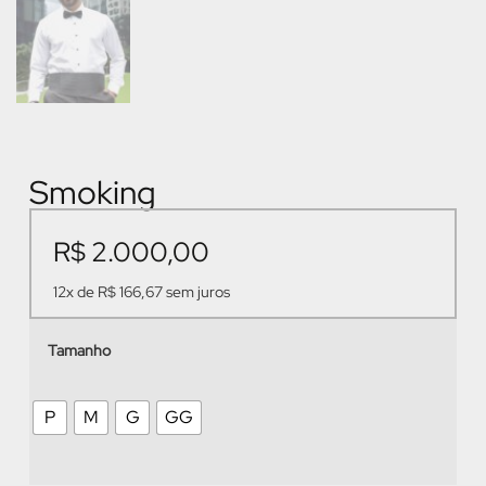
Smoking
R$
2.000,00
12x de
R$
166,67
sem juros
Tamanho
P
M
G
GG