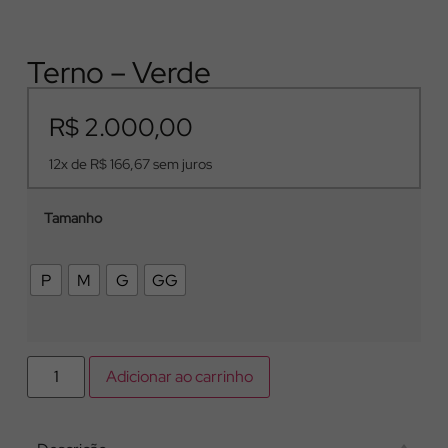
Terno – Verde
R$
2.000,00
12x de
R$
166,67
sem juros
Tamanho
P
M
G
GG
Adicionar ao carrinho